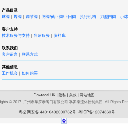
产品目录
球阀
蝶阀
闸阀/截止阀/止回阀
执行机构
小球
｜
｜
调节阀
｜
｜
｜
刀型闸阀
｜
客户支持
技术服务与支持
售后服务
资料库
｜
｜
联系我们
客户留言
联系方式
｜
其他信息
工作机会
｜
如何购买
Flowtecal UK
|
隐私
|
条款
|
网站地图
yrights © 2017 广州市孚罗泰阀门有限公司
孚罗泰流体控制集团 All Rights Res
粤公网安备 44010402000762号
粤ICP备12074860号