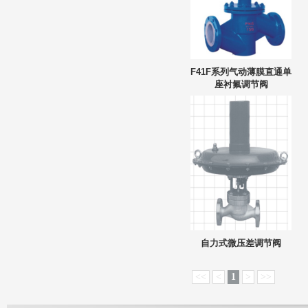
F41F系列气动薄膜直通单
座衬氟调节阀
自力式微压差调节阀
<<
<
1
>
>>