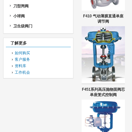
刀型闸阀
小球阀
F410 气动薄膜直通单座
调节阀
卫生级阀门
了解更多
如何购买
客户服务
资料库
工作机会
F451系列高压抛物面阀芯
单座笼式控制阀