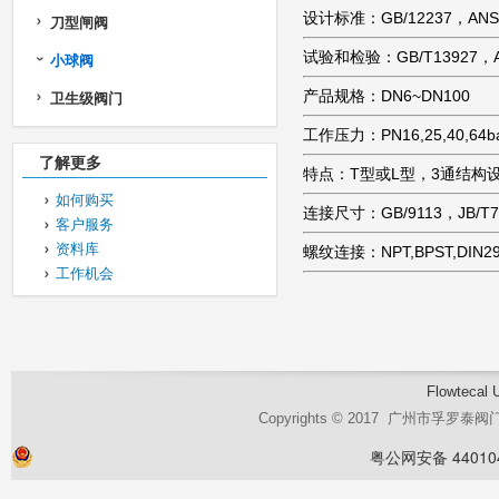
设计标准：GB/12237，ANSI 
刀型闸阀
试验和检验：GB/T13927，A
小球阀
产品规格：DN6~DN100
卫生级阀门
工作压力：PN16,25,40,64b
了解更多
特点：T型或L型，3通结构
如何购买
连接尺寸：GB/9113，JB/T79
客户服务
资料库
螺纹连接：NPT,BPST,DIN29
工作机会
Flowtecal 
Copyrights © 2017 广州市孚罗
粤公网安备 440104