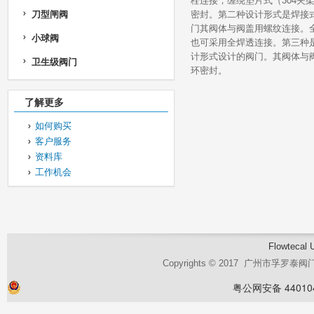
栓连接，缠绕垫片式（304夹
刀型闸阀
密封。第二种设计形式是焊接
门其阀体与阀盖用螺纹连接。
小球阀
也可采用全焊透连接。第三种
计形式设计的阀门。其阀体与
卫生级阀门
环密封。
了解更多
如何购买
客户服务
资料库
工作机会
Flowtecal 
Copyrights © 2017 广州市孚罗
粤公网安备 440104